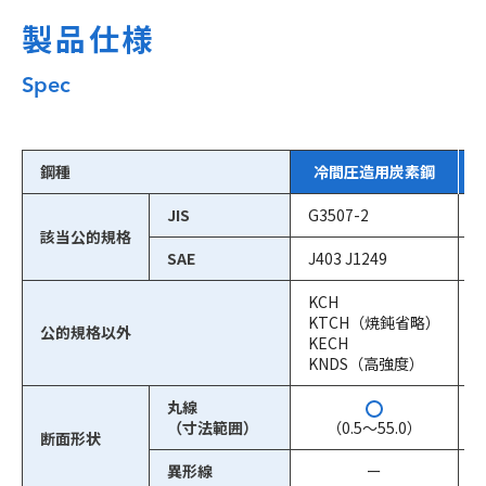
製品仕様
Spec
鋼種
冷間圧造用炭素鋼
JIS
G3507-2
G
該当公的規格
SAE
J403 J1249
J
KCH
KTCH（焼鈍省略）
公的規格以外
KECH
KNDS（高強度）
丸線
（寸法範囲）
（0.5〜55.0）
断面形状
異形線
ー