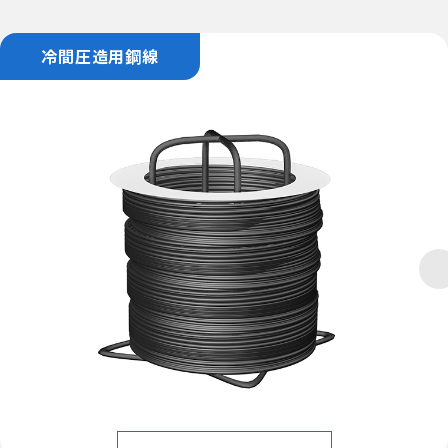
冷間圧造用鋼線